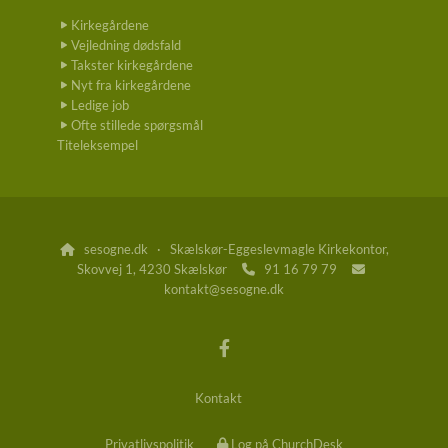
Kirkegårdene
Vejledning dødsfald
Takster kirkegårdene
Nyt fra kirkegårdene
Ledige job
Ofte stillede spørgsmål
Titeleksempel
sesogne.dk · Skælskør-Eggeslevmagle Kirkekontor,

Skovvej 1, 4230 Skælskør
91 16 79 79


kontakt@sesogne.dk
Kontakt
Privatlivspolitik
Log på ChurchDesk