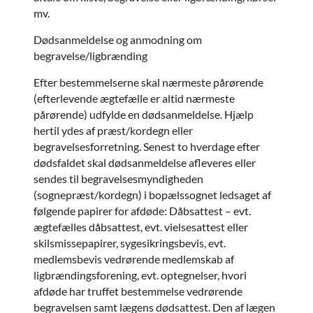
mv.
Dødsanmeldelse og anmodning om
begravelse/ligbrænding
Efter bestemmelserne skal nærmeste pårørende
(efterlevende ægtefælle er altid nærmeste
pårørende) udfylde en dødsanmeldelse. Hjælp
hertil ydes af præst/kordegn eller
begravelsesforretning. Senest to hverdage efter
dødsfaldet skal dødsanmeldelse afleveres eller
sendes til begravelsesmyndigheden
(sognepræst/kordegn) i bopælssognet ledsaget af
følgende papirer for afdøde: Dåbsattest – evt.
ægtefælles dåbsattest, evt. vielsesattest eller
skilsmissepapirer, sygesikringsbevis, evt.
medlemsbevis vedrørende medlemskab af
ligbrændingsforening, evt. optegnelser, hvori
afdøde har truffet bestemmelse vedrørende
begravelsen samt lægens dødsattest. Den af lægen