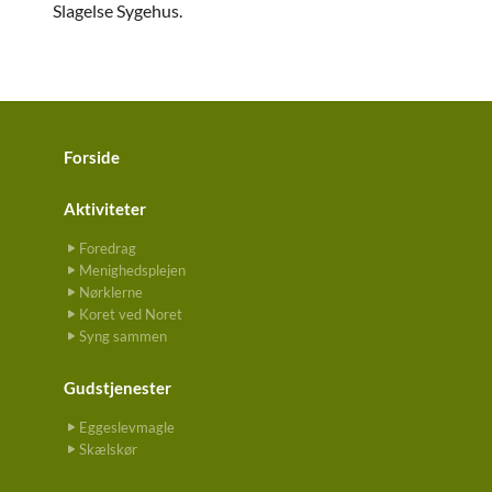
Slagelse Sygehus.
Forside
Aktiviteter
Foredrag
Menighedsplejen
Nørklerne
Koret ved Noret
Syng sammen
Gudstjenester
Eggeslevmagle
Skælskør