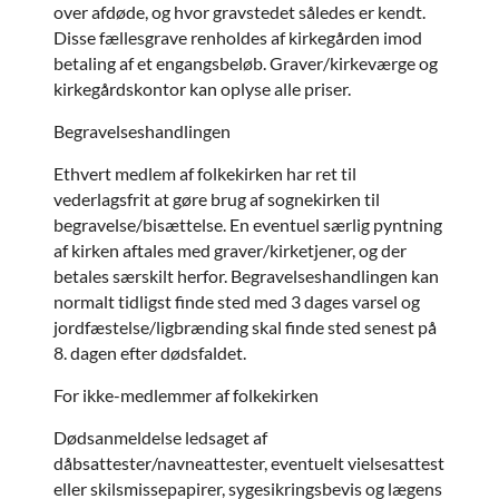
over afdøde, og hvor gravstedet således er kendt.
Disse fællesgrave renholdes af kirkegården imod
betaling af et engangsbeløb. Graver/kirkeværge og
kirkegårdskontor kan oplyse alle priser.
Begravelseshandlingen
Ethvert medlem af folkekirken har ret til
vederlagsfrit at gøre brug af sognekirken til
begravelse/bisættelse. En eventuel særlig pyntning
af kirken aftales med graver/kirketjener, og der
betales særskilt herfor. Begravelseshandlingen kan
normalt tidligst finde sted med 3 dages varsel og
jordfæstelse/ligbrænding skal finde sted senest på
8. dagen efter dødsfaldet.
For ikke-medlemmer af folkekirken
Dødsanmeldelse ledsaget af
dåbsattester/navneattester, eventuelt vielsesattest
eller skilsmissepapirer, sygesikringsbevis og lægens