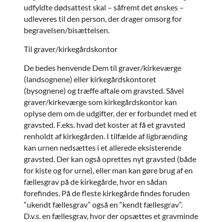
udfyldte dødsattest skal – såfremt det ønskes –
udleveres til den person, der drager omsorg for
begravelsen/bisættelsen.
Til graver/kirkegårdskontor
De bedes henvende Dem til graver/kirkeværge
(landsognene) eller kirkegårdskontoret
(bysognene) og træffe aftale om gravsted. Såvel
graver/kirkeværge som kirkegårdskontor kan
oplyse dem om de udgifter, der er forbundet med et
gravsted. F.eks. hvad det koster at få et gravsted
renholdt af kirkegården. I tilfælde af ligbrænding
kan urnen nedsættes i et allerede eksisterende
gravsted. Der kan også oprettes nyt gravsted (både
for kiste og for urne), eller man kan gøre brug af en
fællesgrav på de kirkegårde, hvor en sådan
forefindes. På de fleste kirkegårde findes foruden
“ukendt fællesgrav” også en “kendt fællesgrav”.
D.v.s. en fællesgrav, hvor der opsættes et gravminde