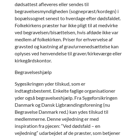
dødsattest afleveres eller sendes til
begravelsesmyndigheden (sognepræst/kordegn) i
bopælssognet senest to hverdage efter dødsfaldet.
Folkekirkens præster har ikke pligt til at medvirke
ved begravelsen/bisættelsen, hvis afdøde ikke var
medlem af folkekirken. Priser for erhvervelse af
gravsted og kastning af grav/urnenedsættelse kan
oplyses ved henvendelse til graver/kirkeværge eller
kirkegårdskontor.
Begravelseshjælp
Sygesikringen yder tilskud, som er
indtægtsbestemt. Enkelte faglige organisationer
yder også begravelseshjælp. Fra Sygeforsikringen
Danmark og Dansk Ligbrændingsforening (nu
Begravelse Danmark red.) kan ydes tilskud til
medlemmerne. Denne vejledning er med
inspiration fra pjecen: “Ved dødsfald – en
vejledning” udarbejdet af de præster, som betjener