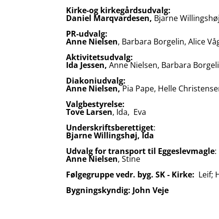
Kirke-og kirkegårdsudva
Daniel Marqvardesen,
Bjarne W
PR-udvalg:
Anne Nielsen
, Barbara Bor
Aktivitetsudvalg:
Ida Jessen,
Anne Nielsen, Barbara Borgelin
Diakoniudval
Anne Nielsen,
Pia Pape, Helle Christen
Valgbestyrels
Tove Larsen
, Ida, Eva
Underskriftsberettiget
:
Bjarne Willingshøj, Ida
Udvalg for transport til Eggeslevmagle
:
Anne Nielsen
, Stine
Følgegruppe vedr. byg. SK - Kirke:
Leif;
Bygningskyndig:
John Veje