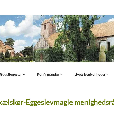
Gudstjenester
Konfirmander
Livets begivenheder
kælskør-Eggeslevmagle menighedsr