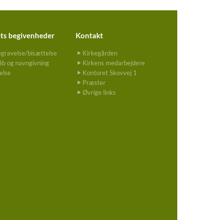
ets begivenheder
Kontakt
gravelse/bisættelse
Kirkegården
b og navngivning
Kirkens medarbejdere
else
Kontoret Skovvej 1
Præster
Øvrige links