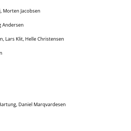
lg:
illingshøj, Morten Jacobsen
gelin, Alice Våg Andersen
, Lars Klit, Helle Christensen
g:
sen
e:
 Hartung, Daniel Marqvardesen