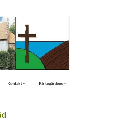
Kontakt
Kirkegårdene
åd