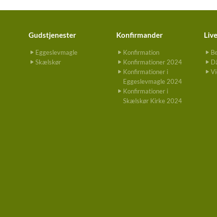
Gudstjenester
Konfirmander
Liv
Eggeslevmagle
Konfirmation
Be
Skælskør
Konfirmationer 2024
Då
Konfirmationer i
Vi
Eggeslevmagle 2024
Konfirmationer i
Skælskør Kirke 2024