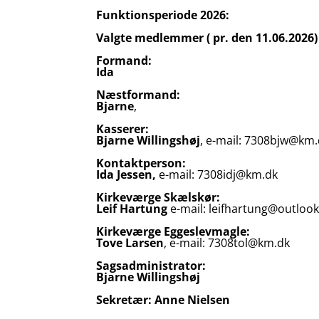
Funktionsperiode 2026:
Valgte medlemmer ( pr. den 11.06.2026)
Formand:
Ida
Næstformand:
Bjarne
,
Kasserer:
Bjarne Willingshøj
, e-mail: 7308bjw@km
Kontaktperson:
Ida Jessen,
e-mail: 7308idj@km.dk
Kirkeværge Skælskør:
Leif Hartung
e-mail: leifhartung@outlook
Kirkeværge Eggeslevmagle:
Tove Larsen
, e-mail: 7308tol@km.dk
Sagsadministrator:
Bjarne Willingshøj
Sekretær: Anne Nielsen