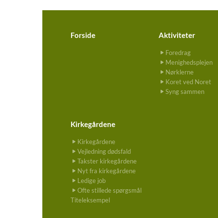
Forside
Aktiviteter
Foredrag
Menighedsplejen
Nørklerne
Koret ved Noret
Syng sammen
Kirkegårdene
Kirkegårdene
Vejledning dødsfald
Takster kirkegårdene
Nyt fra kirkegårdene
Ledige job
Ofte stillede spørgsmål
Titeleksempel