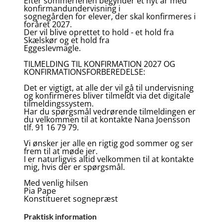
Efter sommerferien begynder et nyt år med
konfirmandundervisning i
sognegården for elever, der skal konfirmeres i
foråret 2027.
Der vil blive oprettet to hold - et hold fra
Skælskør og et hold fra
Eggeslevmagle.
TILMELDING TIL KONFIRMATION 2027 OG
KONFIRMATIONSFORBEREDELSE:
Det er vigtigt, at alle der vil gå til undervisning
og konfirmeres bliver tilmeldt via det digitale
tilmeldingssystem.
Har du spørgsmål vedrørende tilmeldingen er
du velkommen til at kontakte Nana Joensson
tlf. 91 16 79 79.
Vi ønsker jer alle en rigtig god sommer og ser
frem til at møde jer.
I er naturligvis altid velkommen til at kontakte
mig, hvis der er spørgsmål.
Med venlig hilsen
Pia Pape
Konstitueret sognepræst
Praktisk information